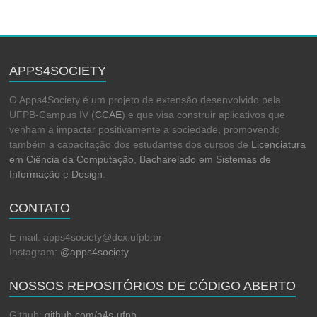
APPS4SOCIETY
O Apps4Society é um projeto de extensão desenvolvido pela
UFPB-Campus IV (
CCAE
) e que visa construir aplicativos que
venham a impactar positivamente a sociedade, promovendo
também a capacitação dos estudantes dos cursos de
Licenciatura
em Ciência da Computação
,
Bacharelado em Sistemas de
Informação
e
Design
.
CONTATO
E-mail: apps4society@dcx.ufpb.br
Instagram:
@apps4society
NOSSOS REPOSITÓRIOS DE CÓDIGO ABERTO
Github:
github.com/a4s-ufpb