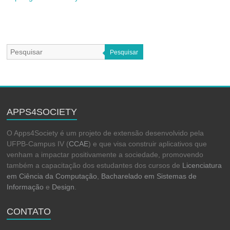
Pesquisar
APPS4SOCIETY
O Apps4Society é um projeto de extensão desenvolvido pela
UFPB-Campus IV (
CCAE
) e que visa construir aplicativos que
venham a impactar positivamente a sociedade, promovendo
também a capacitação dos estudantes dos cursos de
Licenciatura
em Ciência da Computação
,
Bacharelado em Sistemas de
Informação
e
Design
.
CONTATO